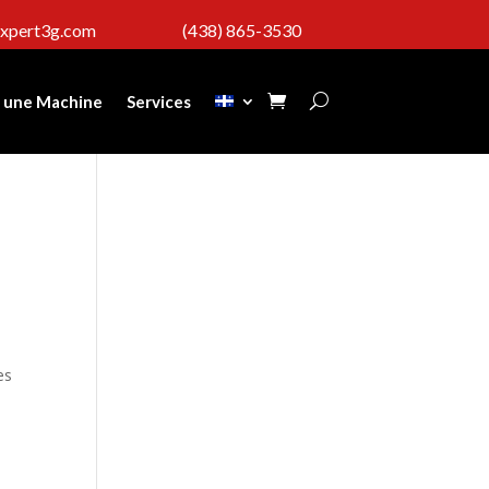
expert3g.com
(438) 865-3530
 une Machine
Services
es