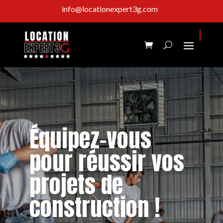
info@locationexpert3g.com
(438) 865-3530
Équipez-vous
pour réussir vos
projets de
construction !