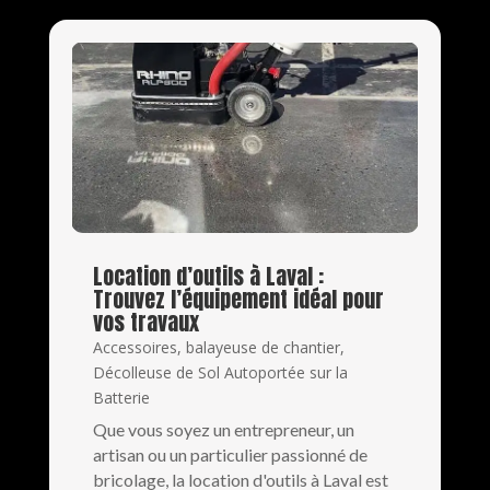
Location d’outils à Laval :
Trouvez l’équipement idéal pour
vos travaux
Accessoires
,
balayeuse de chantier
,
Décolleuse de Sol Autoportée sur la
Batterie
Que vous soyez un entrepreneur, un
artisan ou un particulier passionné de
bricolage, la location d'outils à Laval est