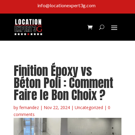
info@locationexpert3g.com
(438) 865-3530
Finition Époxy vs
Béton Poli : Comment
Faire le Bon Choix ?
by
fernandez
|
Nov 22, 2024
|
Uncategorized
|
0
comments